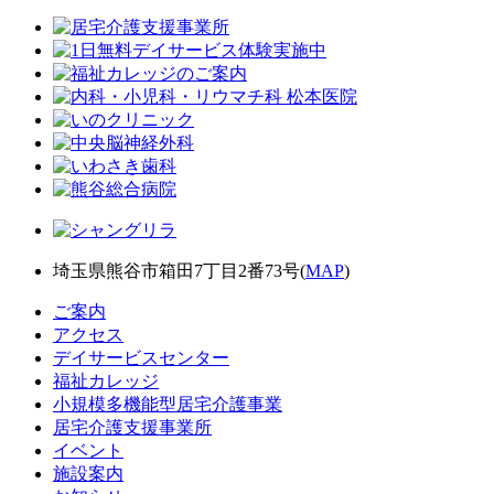
埼玉県熊谷市箱田7丁目2番73号(
MAP
)
ご案内
アクセス
デイサービスセンター
福祉カレッジ
小規模多機能型居宅介護事業
居宅介護支援事業所
イベント
施設案内