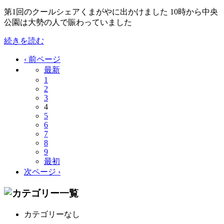
第1回のクールシェアくまがやに出かけました 10時から中央
公園は大勢の人で賑わっていました
続きを読む
‹ 前ページ
最新
1
2
3
4
5
6
7
8
9
最初
次ページ ›
カテゴリーなし