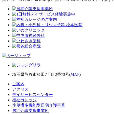
埼玉県熊谷市箱田7丁目2番73号(
MAP
)
ご案内
アクセス
デイサービスセンター
福祉カレッジ
小規模多機能型居宅介護事業
居宅介護支援事業所