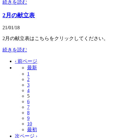
続きを読む
2月の献立表
21/01/18
2月の献立表はこちらをクリックしてください。
続きを読む
‹ 前ページ
最新
1
2
3
4
5
6
7
8
9
10
最初
次ページ ›